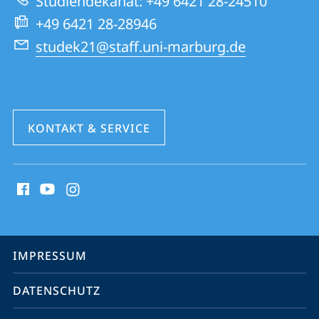
Studiendekanat: +49 6421 28-24510
Website
Erziehungswissenschaften
+49 6421 28-28946
studek21@staff.uni-marburg.de
KONTAKT & SERVICE
Social
Media
Kontakte
Service-
IMPRESSUM
Navigation
DATENSCHUTZ