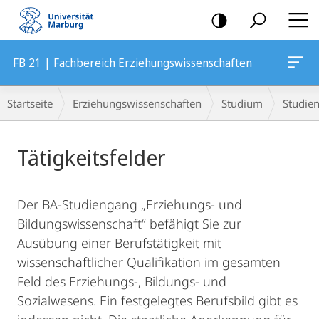
Mobile-
Navigation
FB 21 | Fachbereich Erziehungswissenschaften
Breadcrumb-
Startseite
Erziehungswissenschaften
Studium
Studie
Navigation
Hauptinhalt
Tätigkeitsfelder
Der BA-Studiengang „Erziehungs- und
Bildungswissenschaft“ befähigt Sie zur
Ausübung einer Berufs­tätigkeit mit
wissenschaftlicher Qualifikation im gesamten
Feld des Erziehungs-, Bildungs- und
Sozialwesens. Ein festgelegtes Berufsbild gibt es