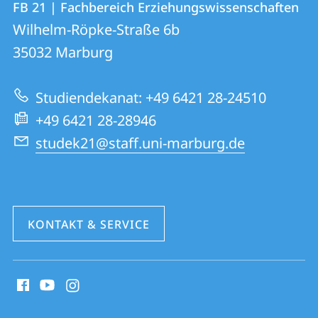
FB 21 | Fachbereich Erziehungswissenschaften
FB
und
Wilhelm-Röpke-Straße 6b
21
Informationen
35032
Marburg
|
zur
Fachbereich
Studiendekanat: +49 6421 28-24510
Website
Erziehungswissenschaften
+49 6421 28-28946
studek21@staff.uni-marburg.de
KONTAKT & SERVICE
Social
Media