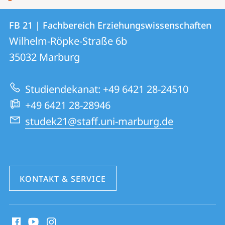
Kontakt
Kontaktinformationen
FB 21 | Fachbereich Erziehungswissenschaften
FB
und
Wilhelm-Röpke-Straße 6b
21
Informationen
35032
Marburg
|
zur
Fachbereich
Studiendekanat: +49 6421 28-24510
Website
Erziehungswissenschaften
+49 6421 28-28946
studek21@staff.uni-marburg.de
KONTAKT & SERVICE
Social