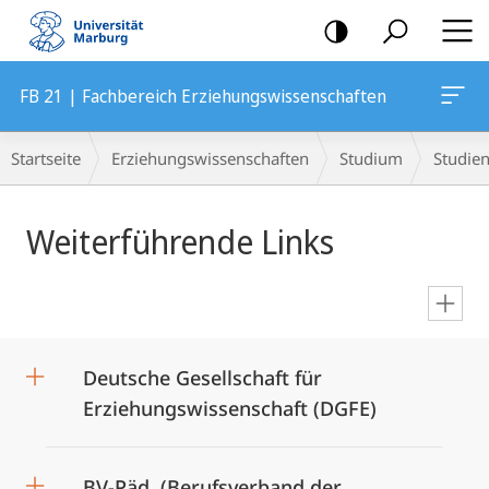
Mobile-
Navigation
FB 21 | Fachbereich Erziehungswissenschaften
Breadcrumb-
Startseite
Erziehungswissenschaften
Studium
Studie
Navigation
Hauptinhalt
Weiterführende Links
en
Deutsche Gesellschaft für
Erziehungswissenschaft (DGFE)
BV-Päd. (Berufsverband der