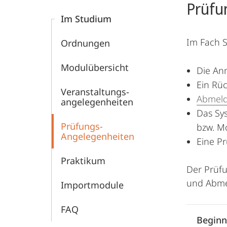
Prüfu
Im Studium
Im Fach S
Ordnungen
Modulübersicht
Die An
Ein Rüc
Veranstaltungs-
Abmeld
angelegenheiten
Das Sy
Prüfungs-
bzw. Mo
Angelegenheiten
Eine P
Praktikum
Der Prüfu
und Abmel
Importmodule
FAQ
Beginn