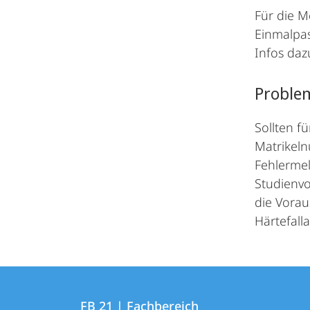
Für die M
Einmalpas
Infos daz
Proble
Sollten f
Matrikeln
Fehlerme
Studienvo
die Vorau
Härtefall
Kontakt
Kontaktinformationen
und
FB 21 | Fachbereich