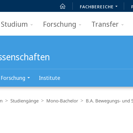
FACHBEREICHE
Studium
Forschung
Transfer
ssenschaften
Forschung
Institute
um
Studiengänge
Mono-Bachelor
B.A. Bewegungs- und S
t