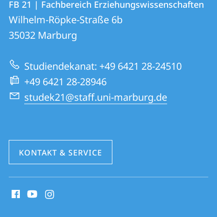
FB 21 | Fachbereich Erziehungswissenschaften
FB
und
Wilhelm-Röpke-Straße 6b
21
Informationen
35032
Marburg
|
zur
Fachbereich
Studiendekanat: +49 6421 28-24510
Website
Erziehungswissenschaften
+49 6421 28-28946
studek21@staff.uni-marburg.de
KONTAKT & SERVICE
Social
Media
Kontakte