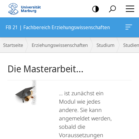
Mobile-
Navigation
FB 21 | Fachbereich Erziehungswissenschaften
Breadcrumb-
Startseite
Erziehungswissenschaften
Studium
Studie
Navigation
Hauptinhalt
Die Masterarbeit...
Foto: Colourbox
... ist zunächst ein
Modul wie jedes
andere. Sie kann
angemeldet werden,
sobald die
Voraussetzungen