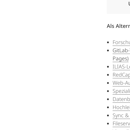
Als Alter
Forsch
GitLab-
Pages)
ILIAS-
RedCap
Web-Auf
Spezia
Datenb
Hochle
Sync &
Fileser