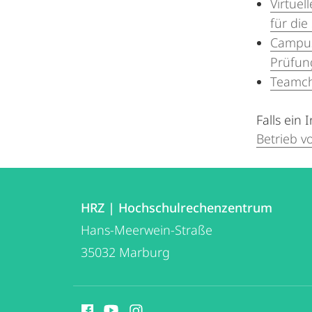
Virtue
für die
Campu
Prüfun
Teamch
Falls ein
Betrieb 
Kontakt
Kontaktinformationen
und
HRZ | Hochschulrechenzentrum
HRZ
Hans-Meerwein-Straße
Informationen
|
35032
Marburg
zur
Hochschulrechenzentrum
Website
Social