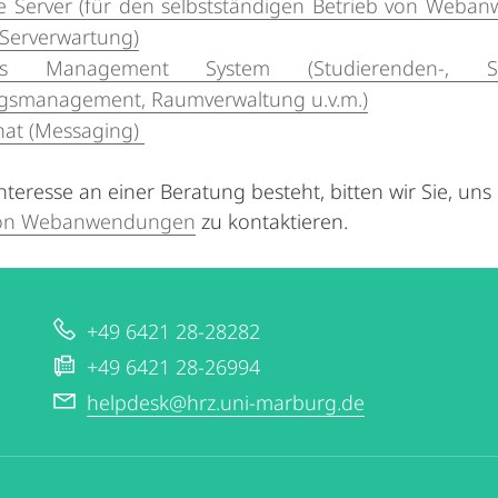
lle Server (für den selbstständigen Betrieb von Weban
 Serverwartung)
s Management System (Studierenden-, Stud
gsmanagement, Raumverwaltung u.v.m.)
at (Messaging)
 Interesse an einer Beratung besteht, bitten wir Sie, u
von Webanwendungen
zu kontaktieren.
+49 6421 28-28282
+49 6421 28-26994
helpdesk@hrz.uni-marburg.de