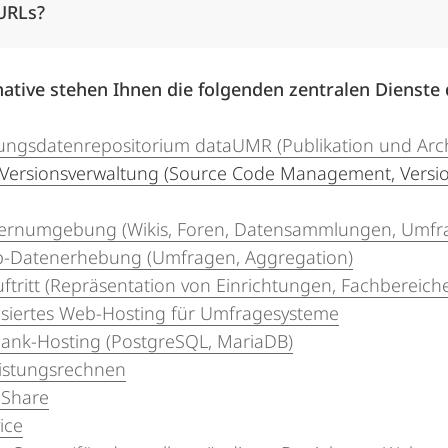
URLs?
native stehen Ihnen die folgenden zentralen Dienste 
ungsdatenrepositorium dataUMR (Publikation und Archi
Versionsverwaltung (Source Code Management, Versioni
Lernumgebung (Wikis, Foren, Datensammlungen, Umfra
-Datenerhebung (Umfragen, Aggregation)
tritt (Repräsentation von Einrichtungen, Fachbereich
lisiertes Web-Hosting für Umfragesysteme
ank-Hosting (PostgreSQL, MariaDB)
istungsrechnen
 Share
vice