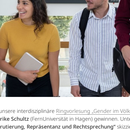
unsere interdisziplinäre
Ringvorlesung „Gender im Völk
rike Schultz
(FernUniversität in Hagen) gewinnen. Unt
ekrutierung, Repräsentanz und Rechtsprechung“
skizzi