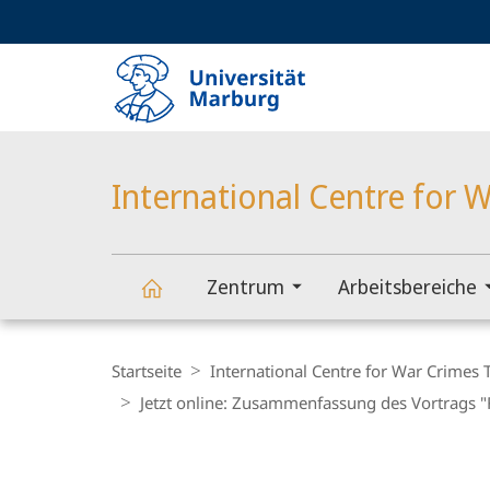
Service-
HIGH-CONTRAST VERSION
SUCHE UND SUCHERGEBNIS
Navigation
Haupt-
Navigation
International Centre for W
Zentrum
Arbeitsbereiche
International
Breadcrumb-
Navigation
Startseite
International Centre for War Crimes T
Centre
Jetzt online: Zusammenfassung des Vortrags "F
for