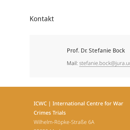
Kontakt
Prof. Dr. Stefanie Bock
Mail:
stefanie.bock@jura.
Kontakt
Kontaktinformationen
und
ICWC | International Centre for War
ICWC
Crimes Trials
Informationen
|
Wilhelm-Röpke-Straße 6A
zur
International