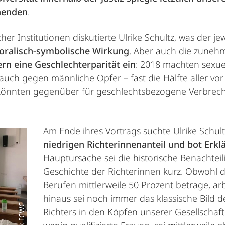
chenden
.
her Institutionen diskutierte Ulrike Schultz, was der j
oralisch-symbolische Wirkung
. Aber auch die zunehm
n eine Geschlechterparität ein
: 2018 machten sexue
auch gegen männliche Opfer – fast die Hälfte aller v
n könnten gegenüber für geschlechtsbezogene Verbrech
Am Ende ihres Vortrags suchte Ulrike Schul
niedrigen Richterinnenanteil und bot Erkl
Hauptursache sei die historische Benachtei
Geschichte der Richterinnen kurz. Obwohl de
Berufen mittlerweile 50 Prozent betrage, arb
hinaus sei noch immer das klassische Bild de
Foto: ICWC
Richters in den Köpfen unserer Gesellschaf