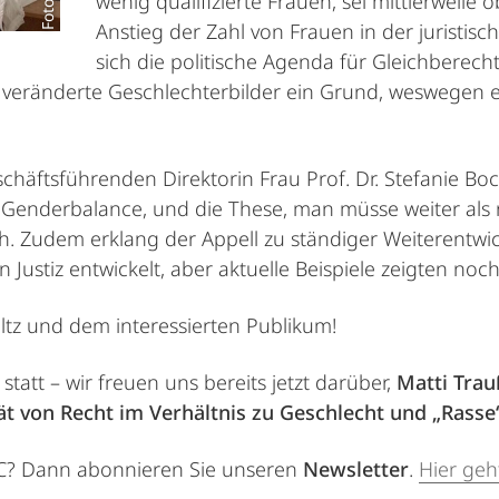
wenig qualifizierte Frauen, sei mittlerweile o
Anstieg der Zahl von Frauen in der juristis
sich die politische Agenda für Gleichberech
 veränderte Geschlechterbilder ein Grund, weswegen ei
chäftsführenden Direktorin Frau Prof. Dr. Stefanie Bo
Genderbalance, und die These, man müsse weiter als n
h. Zudem erklang der Appell zu ständiger Weiterentwic
 Justiz entwickelt, aber aktuelle Beispiele zeigten noch
ltz und dem interessierten Publikum!
statt – wir freuen uns bereits jetzt darüber,
Matti Tra
ät von Recht im Verhältnis zu Geschlecht und „Rasse
C? Dann abonnieren Sie unseren
Newsletter
.
Hier geh