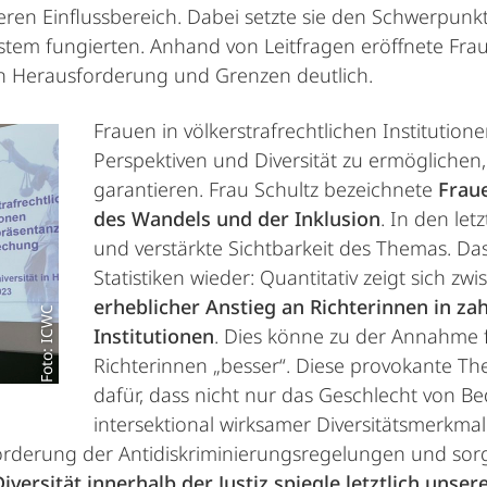
eren Einflussbereich. Dabei setzte sie den Schwerpunkt
tem fungierten. Anhand von Leitfragen eröffnete Frau 
n Herausforderung und Grenzen deutlich.
Frauen in völkerstrafrechtlichen Institution
Perspektiven und Diversität zu ermögliche
garantieren. Frau Schultz bezeichnete
Frau
des Wandels und der Inklusion
. In den let
und verstärkte Sichtbarkeit des Themas. Das
Statistiken wieder: Quantitativ zeigt sich z
erheblicher Anstieg an Richterinnen in zah
Foto: ICWC
Institutionen
. Dies könne zu der Annahme f
Richterinnen „besser“. Diese provokante The
dafür, dass nicht nur das Geschlecht von Be
intersektional wirksamer Diversitätsmerkmale
ne Forderung der Antidiskriminierungsregelungen und sor
Diversität innerhalb der Justiz spiegle letztlich unse