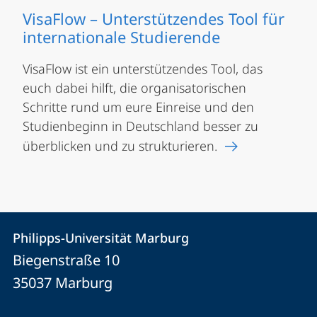
VisaFlow – Unterstützendes Tool für
internationale Studierende
VisaFlow ist ein unterstützendes Tool, das
euch dabei hilft, die organisatorischen
Schritte rund um eure Einreise und den
Studienbeginn in Deutschland besser zu
überblicken und zu strukturieren.
Kontakt
Kontaktinformationen
Philipps-Universität Marburg
Philipps-
und
Biegenstraße 10
Universität
Informationen
35037
Marburg
Marburg
zur