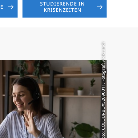
STUDIERENDE IN
E
KRISENZEITEN
Model Foto: COLOURBOX52090011, Fotograf: Aleksandr