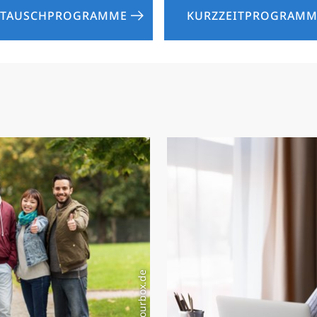
TAUSCH­PROGRAMME
KURZZEITPROGRAMM
Foto: colourbox.de