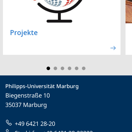
Projekte
Kontakt
Kontaktinformationen
Philipps-Universität Marburg
Philipps-
und
Biegenstraße 10
Universität
Informationen
35037
Marburg
Marburg
zur
+49 6421 28-20
Website