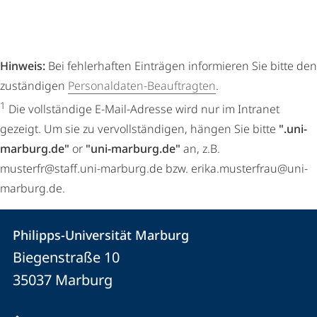
Hinweis:
Bei fehlerhaften Einträgen informieren Sie bitte den
zuständigen
Personaldaten-Beauftragten
.
1
Die vollständige E-Mail-Adresse wird nur im Intranet
gezeigt. Um sie zu vervollständigen, hängen Sie bitte
".uni-
marburg.de"
or
"uni-marburg.de"
an, z.B.
musterfr@staff.uni-marburg.de bzw. erika.musterfrau@uni-
marburg.de.
Kontakt
Kontaktinformationen
Philipps-Universität Marburg
Philipps-
und
Biegenstraße 10
Universität
Informationen
35037
Marburg
Marburg
zur