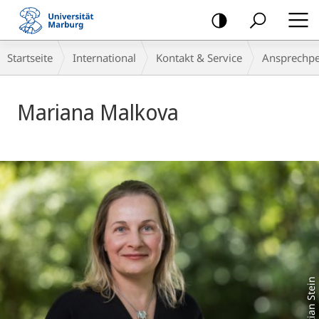
Mobile-
Navigation
Breadcrumb-
Startseite
International
Kontakt & Service
Ansprech­p
Navigation
Mariana Malkova