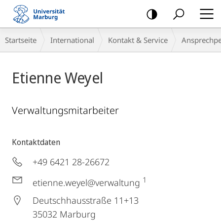
Mobile-
Navigation
Breadcrumb-
Startseite
International
Kontakt & Service
Ansprech­p
Navigation
Etienne Weyel
Verwaltungsmitarbeiter
Kontaktdaten
+49 6421 28-26672
1
etienne.weyel@verwaltung
Deutschhausstraße 11+13
35032
Marburg