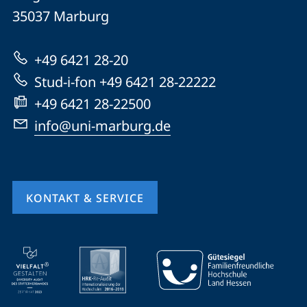
Universität
Informationen
35037
Marburg
Marburg
zur
+49 6421 28-20
Website
Stud-i-fon +49 6421 28-22222
+49 6421 28-22500
info@uni-marburg.de
KONTAKT & SERVICE
Mobile-
Service-
Navigation