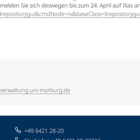
lden Sie sich deswegen bis zum 24. April auf Ilias a
repositorygui&cmdNode=rv&baseClass=ilrepositorygu
verwaltung.uni-marburg.de
+49 6421 28-20