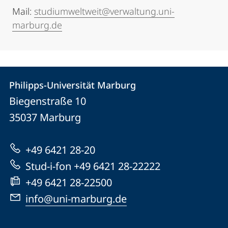
Mail:
studiumweltweit@verwaltung.uni-
marburg.de
Kontakt
Kontaktinformationen
Philipps-Universität Marburg
Philipps-
und
Biegenstraße 10
Universität
Informationen
35037
Marburg
Marburg
zur
+49 6421 28-20
Website
Stud-i-fon +49 6421 28-22222
+49 6421 28-22500
info@uni-marburg.de