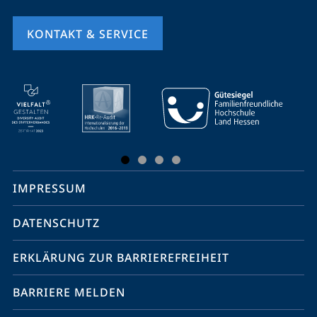
KONTAKT & SERVICE
Mobile-
Service-
Navigation
und
Social
IMPRESSUM
Media
Kontakte
DATENSCHUTZ
ERKLÄRUNG ZUR BARRIEREFREIHEIT
BARRIERE MELDEN