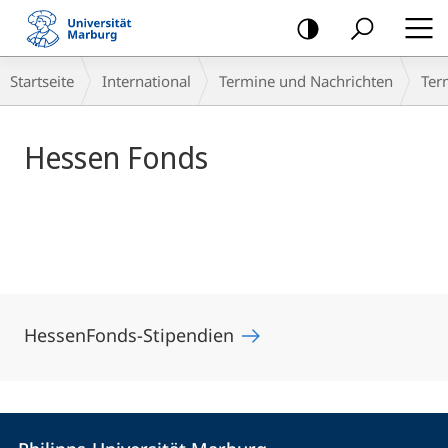
Mobile-
Navigation
Hauptinhalt
Breadcrumb-
Startseite
International
Termine und Nachrichten
Ter
Navigation
Hessen Fonds
HessenFonds-Stipendien
Kontakt
Kontaktinformationen