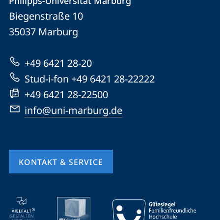
Philipps-Universität Marburg
Philipps-
und
Biegenstraße 10
Universität
Informationen
35037
Marburg
Marburg
zur
+49 6421 28-20
Website
Stud-i-fon +49 6421 28-22222
+49 6421 28-22500
info@uni-marburg.de
KONTAKT & SERVICE
Mobile-
Service-