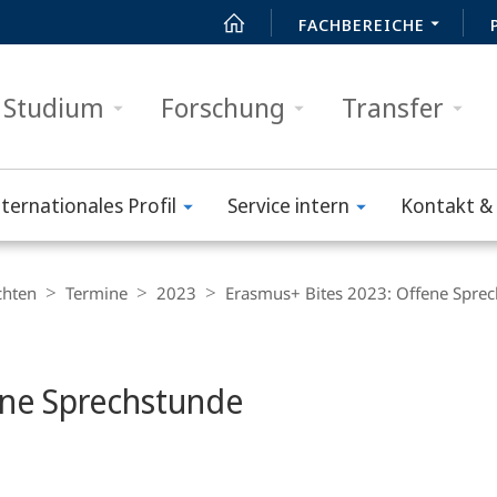
FACHBEREICHE
Studium
Forschung
Transfer
nternationales Profil
Service intern
Kontakt & 
chten
Termine
2023
Erasmus+ Bites 2023: Offene Spre
ene Sprechstunde