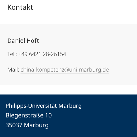
Kontakt
Daniel Höft
Tel.: +49 6421 28-26154
Mail:
china-kompetenz@uni-marburg.de
Kontakt
Kontaktinformationen
Philipps-Universität Marburg
Philipps-
und
Biegenstraße 10
Universität
Informationen
35037
Marburg
Marburg