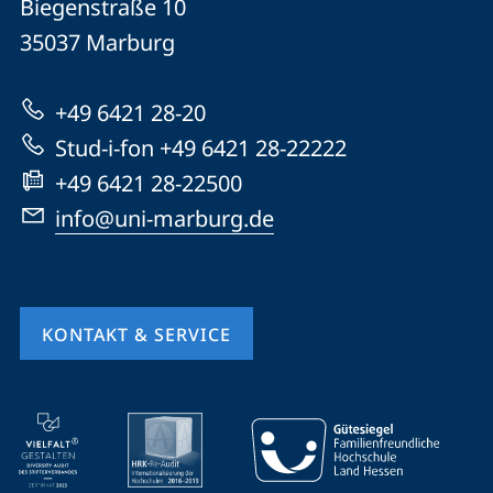
Biegenstraße 10
Universität
Informationen
35037
Marburg
Marburg
zur
+49 6421 28-20
Website
Stud-i-fon +49 6421 28-22222
+49 6421 28-22500
info@uni-marburg.de
KONTAKT & SERVICE
Mobile-
Service-
Navigation