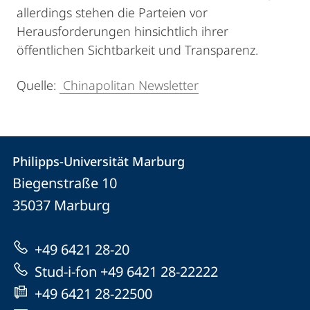
allerdings stehen die Parteien vor
Herausforderungen hinsichtlich ihrer
öffentlichen Sichtbarkeit und Transparenz.
Quelle:
Chinapolitan Newsletter
Kontakt
Kontaktinformationen
Philipps-Universität Marburg
Philipps-
und
Biegenstraße 10
Universität
Informationen
35037
Marburg
Marburg
zur
+49 6421 28-20
Website
Stud-i-fon +49 6421 28-22222
+49 6421 28-22500