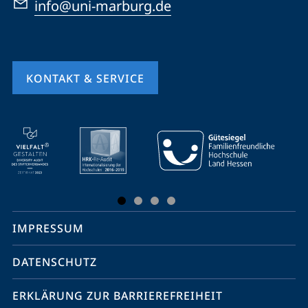
info@uni-marburg.de
KONTAKT & SERVICE
Mobile-
Service-
Navigation
und
Social
IMPRESSUM
Media
Kontakte
DATENSCHUTZ
ERKLÄRUNG ZUR BARRIEREFREIHEIT