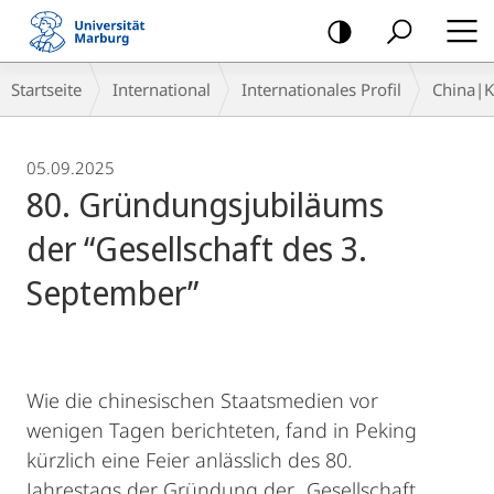
Mobile-
Navigation
Breadcrumb-
Startseite
International
Internationales Profil
China|
Navigation
05.09.2025
80. Gründungsjubiläums
der “Gesellschaft des 3.
September”
Wie die chinesischen Staatsmedien vor
wenigen Tagen berichteten, fand in Peking
kürzlich eine Feier anlässlich des 80.
Jahrestags der Gründung der „Gesellschaft