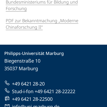
Bundesministeriums für Bildung und
Forschung
PDF zur Bekanntmachung „Moderne
Chinaforschung II“
Kontakt
Kontaktinformationen
Philipps-Universität Marburg
Philipps-
und
Biegenstraße 10
Universität
Informationen
35037
Marburg
Marburg
zur
+49 6421 28-20
Website
Stud-i-fon +49 6421 28-22222
+49 6421 28-22500
info@uni-marburg.de