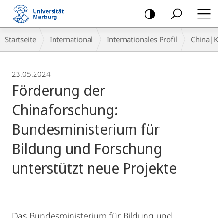
Mobile-
Navigation
Breadcrumb-
Startseite
International
Internationales Profil
China|
Navigation
23.05.2024
Förderung der
Chinaforschung:
Bundesministerium für
Bildung und Forschung
unterstützt neue Projekte
Das Bundesministerium für Bildung und