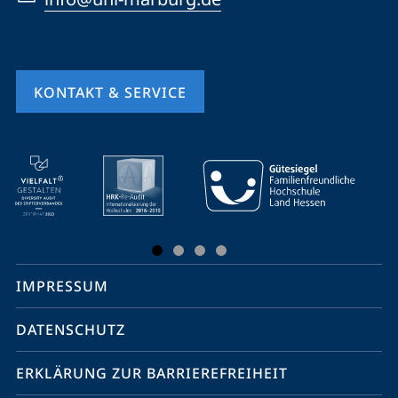
KONTAKT & SERVICE
Mobile-
Service-
Navigation
und
Social
IMPRESSUM
Media
Kontakte
DATENSCHUTZ
ERKLÄRUNG ZUR BARRIEREFREIHEIT