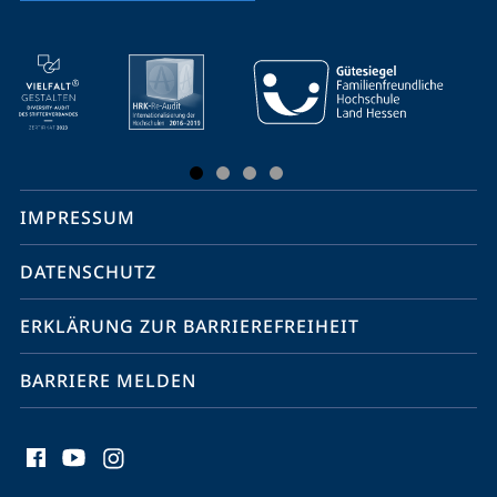
Mobile-
Service-
Navigation
und
Social
IMPRESSUM
Media
Kontakte
DATENSCHUTZ
ERKLÄRUNG ZUR BARRIEREFREIHEIT
BARRIERE MELDEN