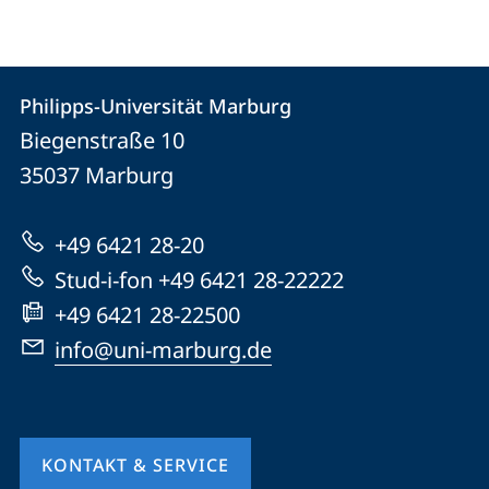
Kontakt
Kontaktinformationen
Philipps-Universität Marburg
Philipps-
und
Biegenstraße 10
Universität
Informationen
35037
Marburg
Marburg
zur
+49 6421 28-20
Website
Stud-i-fon +49 6421 28-22222
+49 6421 28-22500
info@uni-marburg.de
KONTAKT & SERVICE