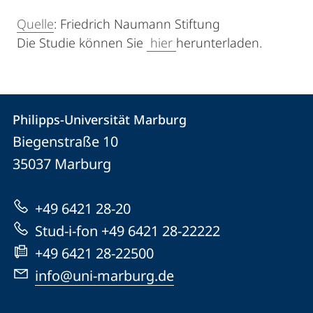
Quelle
: Friedrich Naumann Stiftung
Die Studie können Sie
hier
herunterladen.
Kontakt
Kontaktinformationen
Philipps-Universität Marburg
Philipps-
und
Biegenstraße 10
Universität
Informationen
35037
Marburg
Marburg
zur
+49 6421 28-20
Website
Stud-i-fon +49 6421 28-22222
+49 6421 28-22500
info@uni-marburg.de