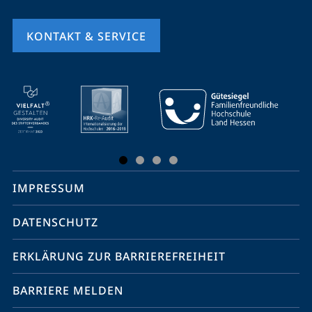
KONTAKT & SERVICE
Mobile-
Service-
Navigation
und
Social
IMPRESSUM
Media
Kontakte
DATENSCHUTZ
ERKLÄRUNG ZUR BARRIEREFREIHEIT
BARRIERE MELDEN