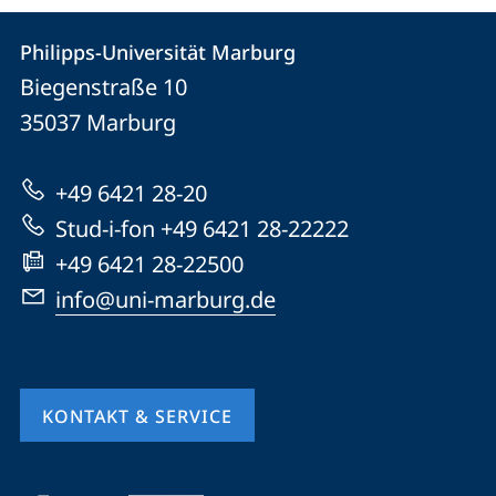
Kontakt
Kontaktinformationen
Philipps-Universität Marburg
Philipps-
und
Biegenstraße 10
Universität
Informationen
35037
Marburg
Marburg
zur
+49 6421 28-20
Website
Stud-i-fon +49 6421 28-22222
+49 6421 28-22500
info@uni-marburg.de
KONTAKT & SERVICE
Mobile-