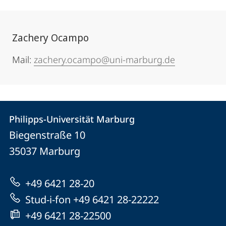
Zachery Ocampo
Mail:
zachery.ocampo@uni-marburg.de
Kontakt
Kontaktinformationen
Philipps-Universität Marburg
Philipps-
und
Biegenstraße 10
Universität
Informationen
35037
Marburg
Marburg
zur
+49 6421 28-20
Website
Stud-i-fon +49 6421 28-22222
+49 6421 28-22500