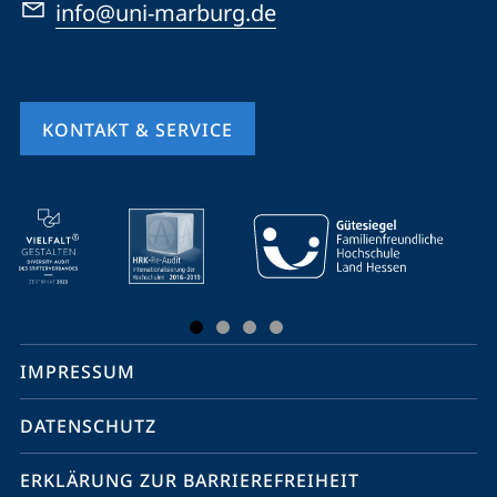
info@uni-marburg.de
KONTAKT & SERVICE
Mobile-
Service-
Navigation
und
Social
IMPRESSUM
Media
Kontakte
DATENSCHUTZ
ERKLÄRUNG ZUR BARRIEREFREIHEIT