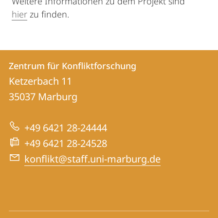
Weitere Informationen zu dem Projekt sind
hier
zu finden.
Kontakt
Kontaktinformationen
Zentrum für Konfliktforschung
Zentrum
und
Ketzerbach 11
für
Informationen
35037
Marburg
Konfliktforschung
zur
+49 6421 28-24444
Website
+49 6421 28-24528
konflikt@staff.uni-marburg.de