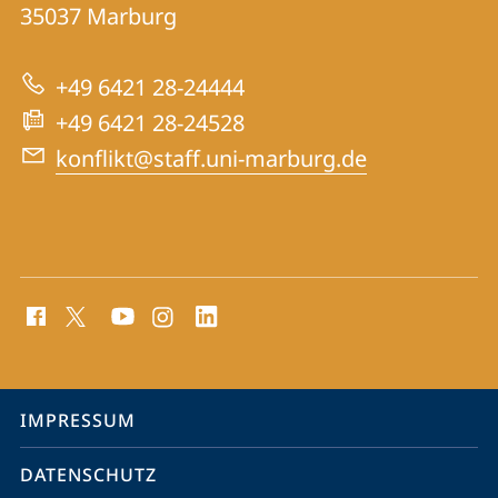
für
Informationen
35037
Marburg
Konfliktforschung
zur
+49 6421 28-24444
Website
+49 6421 28-24528
konflikt@staff.uni-marburg.de
Social
Media
Kontakte
Service-
IMPRESSUM
Navigation
DATENSCHUTZ