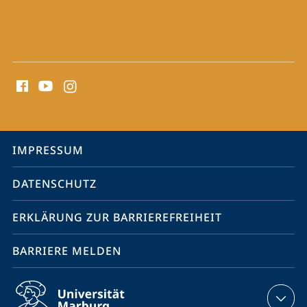
Social
Media
Kontakte
Service-
IMPRESSUM
Navigation
DATENSCHUTZ
ERKLÄRUNG ZUR BARRIEREFREIHEIT
BARRIERE MELDEN