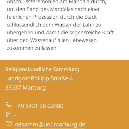
Abschlusszeremonien am Mandala durch,
um den Sand des Mandalas nach einer
feierlichen Prozession durch die Stadt
schlussendlich dem Wasser der Lahn zu
übergeben und damit die segensreiche Kraft
über den Wasserlauf allen Lebewesen
zukommen zu lassen.
Kontakt
Kontaktinformationen
Religionskundliche Sammlung
Religionskundliche
und
Landgraf-Philipp-Straße 4
Sammlung
Informationen
35037
Marburg
zur
+49 6421 28-22480
Website
-
relsamm@uni-marburg.de