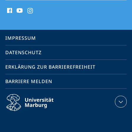
Social
Media
Kontakte
Service-
IMPRESSUM
Navigation
DATENSCHUTZ
ERKLÄRUNG ZUR BARRIEREFREIHEIT
BARRIERE MELDEN