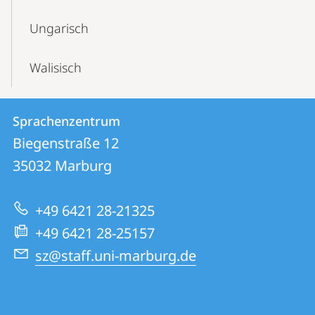
Ungarisch
Walisisch
Kontakt
Kontaktinformationen
Sprachenzentrum
Sprachenzentrum
und
Biegenstraße 12
Informationen
35032
Marburg
zur
+49 6421 28-21325
Website
+49 6421 28-25157
sz@staff.uni-marburg.de