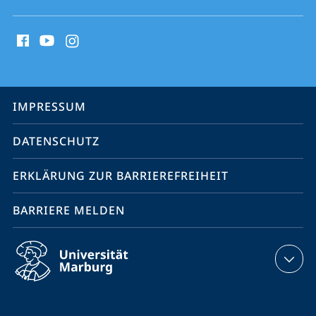
Social
Media
Kontakte
Service-
IMPRESSUM
Navigation
DATENSCHUTZ
ERKLÄRUNG ZUR BARRIEREFREIHEIT
BARRIERE MELDEN