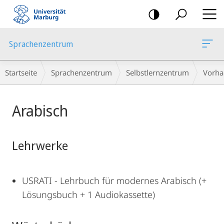
Mobile-
Navigation
Sprachenzentrum
Breadcrumb-
Startseite
Sprachenzentrum
Selbstlernzentrum
Vorha
Navigation
Hauptinhalt
Arabisch
Lehrwerke
USRATI - Lehrbuch für modernes Arabisch (+
Lösungsbuch + 1 Audiokassette)