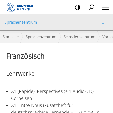
Mobile-
Navigation
Sprachenzentrum
Breadcrumb-
Startseite
Sprachenzentrum
Selbstlernzentrum
Vorha
Navigation
Hauptinhalt
Französisch
Lehrwerke
A1 (Rapide): Perspectives (+ 1 Audio-CD),
Cornelsen
A1: Entre Nous (Zusatzheft für
deutschsprachige Lernende + 1 Audio-CD),