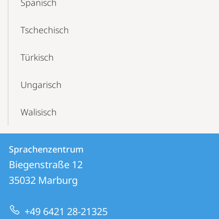
Spanisch
Tschechisch
Türkisch
Ungarisch
Walisisch
Kontakt
Kontaktinformationen
Sprachenzentrum
Sprachenzentrum
und
Biegenstraße 12
Informationen
35032
Marburg
zur
+49 6421 28-21325