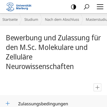
Mobile-
Navigation
Breadcrumb-
Startseite
Studium
Nach dem Abschluss
Masterstudi
Navigation
Hauptinhalt
Bewerbung und Zulassung für
den M.Sc. Molekulare und
Zelluläre
Neurowissenschaften
en
Zulassungsbedingungen