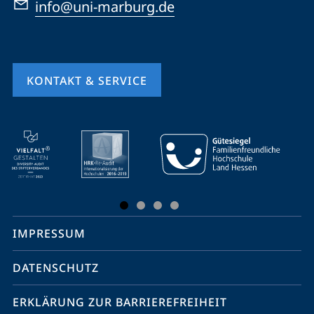
info@uni-marburg.de
KONTAKT & SERVICE
Mobile-
Service-
Navigation
und
Social
IMPRESSUM
Media
Kontakte
DATENSCHUTZ
ERKLÄRUNG ZUR BARRIEREFREIHEIT