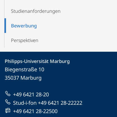
Studien­anforderungen
Bewerbung
Perspektiven
Kontakt
Kontaktinformationen
Philipps-Universität Marburg
Philipps-
und
Biegenstraße 10
Universität
Informationen
35037
Marburg
Marburg
zur
+49 6421 28-20
Website
Stud-i-fon +49 6421 28-22222
+49 6421 28-22500