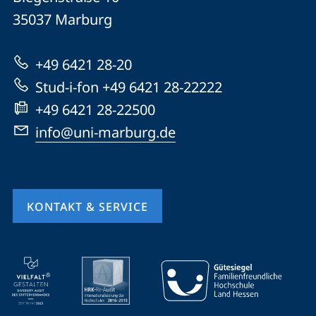
Universität
Informationen
35037
Marburg
Marburg
zur
+49 6421 28-20
Website
Stud-i-fon +49 6421 28-22222
+49 6421 28-22500
info@uni-marburg.de
KONTAKT & SERVICE
Mobile-
Service-
Navigation