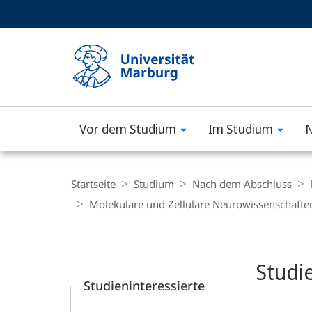
Service-
HIGH-CONTRAST VERSION
SUCHE UND SUCHERGEBNIS
Navigation
Haupt-
Navigation
Vor dem Studium
Im Studium
N
Philipps-
Universität
Breadcrumb-
Navigation
Startseite
Studium
Nach dem Abschluss
Marburg
Molekulare und Zelluläre Neurowissenschafte
Content-
Navigation
Hauptinhal
Studi
Studieninteressierte