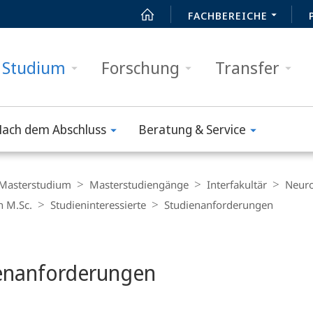
FACHBEREICHE
Studium
Forschung
Transfer
ach dem Abschluss
Beratung & Service
Masterstudium
Masterstudiengänge
Interfakultär
Neuro
n M.Sc.
Studieninteressierte
Studien­anforderungen
t
enanforderungen