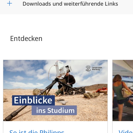
Downloads und weiterführende Links
Entdecken
So ist die Philipps-
Vide