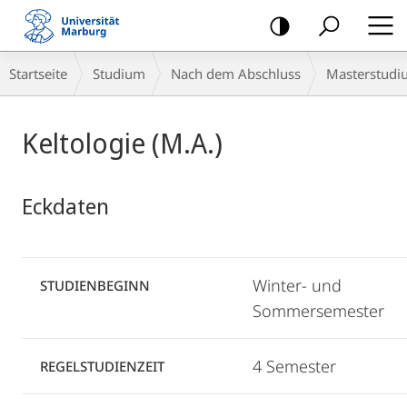
Mobile-
Navigation
Breadcrumb-
Startseite
Studium
Nach dem Abschluss
Masterstudi
Navigation
Hauptinhalt
Keltologie (M.A.)
Eckdaten
Winter- und
STUDIENBEGINN
Sommersemester
4 Semester
REGELSTUDIENZEIT