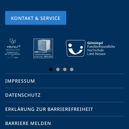
KONTAKT & SERVICE
Mobile-
Service-
Navigation
und
Social
IMPRESSUM
Media
Kontakte
DATENSCHUTZ
ERKLÄRUNG ZUR BARRIEREFREIHEIT
BARRIERE MELDEN