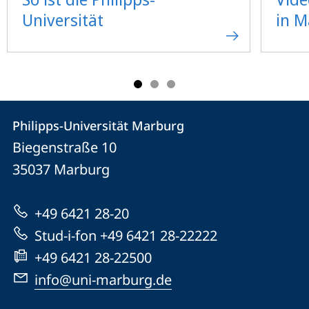
Universität
in 
Kontakt
Kontaktinformationen
Philipps-Universität Marburg
Philipps-
und
Biegenstraße 10
Universität
Informationen
35037
Marburg
Marburg
zur
+49 6421 28-20
Website
Stud-i-fon +49 6421 28-22222
+49 6421 28-22500
info@uni-marburg.de