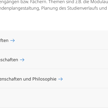
iengängen bzw. Fächern. Themen sind z.B. die Modula
ndenplangestaltung, Planung des Studienverlaufs und
aften
nschaften
senschaften und Philosophie