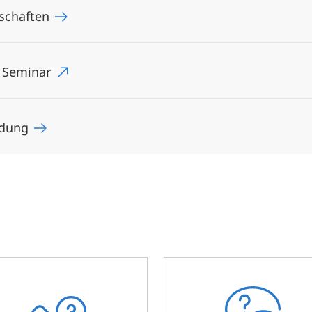
nschaften
s Seminar
ildung