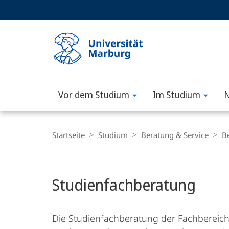
Service-
HIGH-CONTRAST VERSION
SUCHE UND SUCHERGEBNIS
Navigation
Haupt-
Navigation
Vor dem Studium
Im Studium
N
Philipps-
Universität
Breadcrumb-
Navigation
Startseite
Studium
Beratung & Service
B
Marburg
Hauptinhalt
Studienfachberatung
Die Studienfachberatung der Fachbereiche