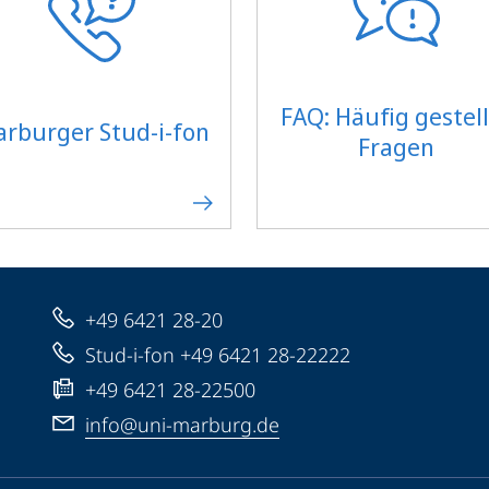
FAQ: Häufig gestel
rburger Stud-i-fon
Fragen
+49 6421 28-20
Stud-i-fon +49 6421 28-22222
+49 6421 28-22500
info@uni-marburg.de