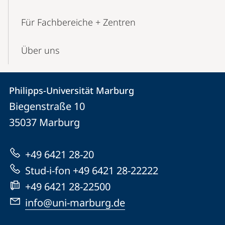
Für Fachbereiche + Zentren
Über uns
Kontakt
Kontaktinformationen
Philipps-Universität Marburg
Philipps-
und
Biegenstraße 10
Universität
Informationen
35037
Marburg
Marburg
zur
+49 6421 28-20
Website
Stud-i-fon +49 6421 28-22222
+49 6421 28-22500
info@uni-marburg.de