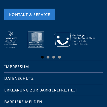
KONTAKT & SERVICE
Mobile-
Service-
Navigation
und
Social
IMPRESSUM
Media
Kontakte
DATENSCHUTZ
ERKLÄRUNG ZUR BARRIEREFREIHEIT
BARRIERE MELDEN