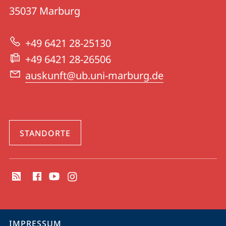
|
Informationen
35037
Marburg
Universitätsbibliothek
zur
Marburg
+49 6421 28-25130
Website
+49 6421 28-26506
auskunft@ub.uni-marburg.de
STANDORTE
Social
Media
Kontakte
Service-
IMPRESSUM