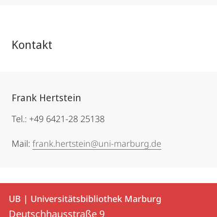
Kontakt
Frank Hertstein
Tel.: +49 6421-28 25138
Mail:
frank.hertstein@uni-marburg.de
Kontakt
Kontaktinformationen
UB | Universitätsbibliothek Marburg
UB
und
Deutschhausstraße 9