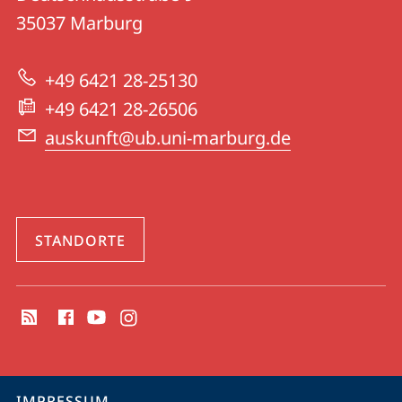
|
Informationen
35037
Marburg
Universitätsbibliothek
zur
Marburg
+49 6421 28-25130
Website
+49 6421 28-26506
auskunft@ub.uni-marburg.de
STANDORTE
Social
Media
Kontakte
Service-
IMPRESSUM