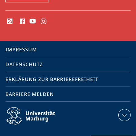
Social
Media
Kontakte
Service-
IMPRESSUM
Navigation
DATENSCHUTZ
ERKLÄRUNG ZUR BARRIEREFREIHEIT
BARRIERE MELDEN