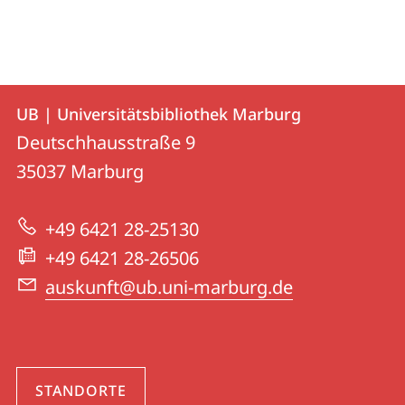
Kontakt
Kontaktinformationen
UB | Universitätsbibliothek Marburg
UB
und
Deutschhausstraße 9
|
Informationen
35037
Marburg
Universitätsbibliothek
zur
Marburg
+49 6421 28-25130
Website
+49 6421 28-26506
auskunft@ub.uni-marburg.de
STANDORTE