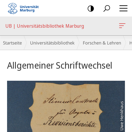
Mobile-
Navigation
UB | Universitätsbibliothek Marburg
Breadcrumb-
Startseite
Universitätsbibliothek
Forschen & Lehren
H
Navigation
Hauptinhalt
Allgemeiner Schriftwechsel
Foto: Uwe Henkhaus