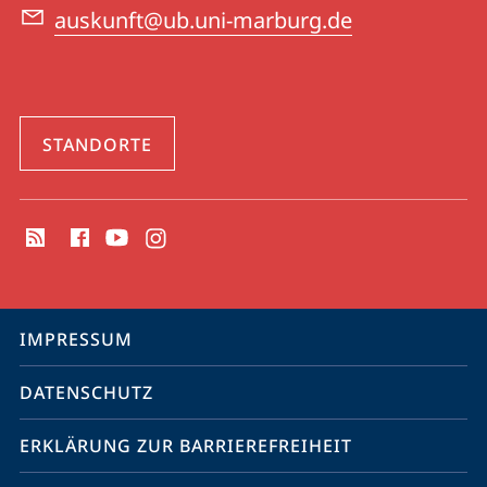
auskunft@ub.uni-marburg.de
STANDORTE
Social
Media
Kontakte
Service-
IMPRESSUM
Navigation
DATENSCHUTZ
ERKLÄRUNG ZUR BARRIEREFREIHEIT