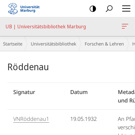
Mobile-
Navigation
UB | Universitätsbibliothek Marburg
Breadcrumb-
Startseite
Universitätsbibliothek
Forschen & Lehren
H
Navigation
Hauptinhalt
Röddenau
Signatur
Datum
Metada
und Rü
VNRöddenau1
19.05.1932
An Pfa
versch