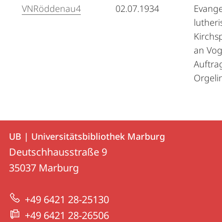
VNRöddenau4
02.07.1934
Evange
luther
Kirchs
an Vog
Auftra
Orgeli
Kontakt
Kontaktinformationen
UB | Universitätsbibliothek Marburg
UB
und
Deutschhausstraße 9
|
Informationen
35037
Marburg
Universitätsbibliothek
zur
Marburg
+49 6421 28-25130
Website
+49 6421 28-26506