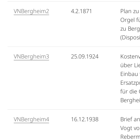
VNBergheim2
4.2.1871
Plan zu
Orgel f
zu Ber
(Disposi
VNBergheim3
25.09.1924
Kosten
über Li
Einbau
Ersatzp
für die
Berghe
VNBergheim4
16.12.1938
Brief a
Vogt vo
Reber