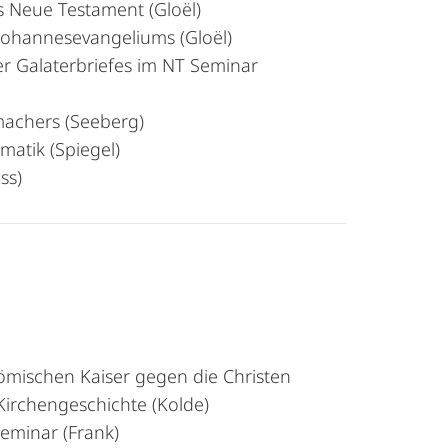
as Neue Testament (Gloël)
Johannesevangeliums (Gloël)
r Galaterbriefes im NT Seminar
machers (Seeberg)
atik (Spiegel)
ss)
römischen Kaiser gegen die Christen
Kirchengeschichte (Kolde)
eminar (Frank)