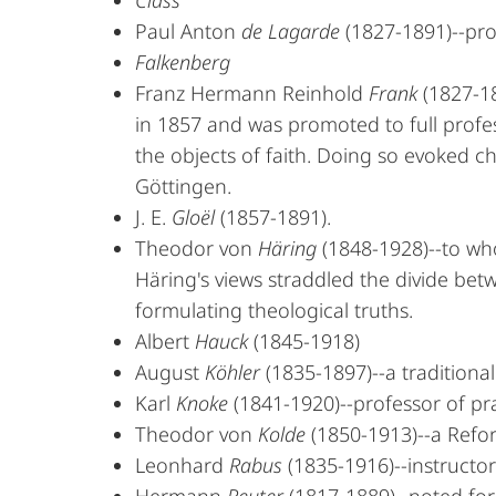
Class
Paul Anton
de Lagarde
(1827-1891)--pro
Falkenberg
Franz Hermann Reinhold
Frank
(1827-18
in 1857 and was promoted to full profess
the objects of faith. Doing so evoked ch
Göttingen.
J. E.
Gloël
(1857-1891).
Theodor von
Häring
(1848-1928)--to wh
Häring's views straddled the divide bet
formulating theological truths.
Albert
Hauck
(1845-1918)
August
Köhler
(1835-1897)--a traditiona
Karl
Knoke
(1841-1920)--professor of pr
Theodor von
Kolde
(1850-1913)--a Refor
Leonhard
Rabus
(1835-1916)--instructor