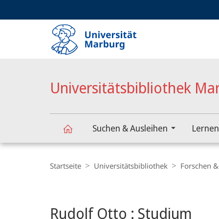
Service-
HIGH-CONTRAST VERSION
SUCHE UND SUCHERGEBNIS
Navigation
Haupt-
Navigation
Universitätsbibliothek Ma
Suchen & Ausleihen
Lernen
Universitätsbibliothek
Breadcrumb-
Navigation
Startseite
Universitätsbibliothek
Forschen &
Marburg
Hauptinhalt
Rudolf Otto : Studium