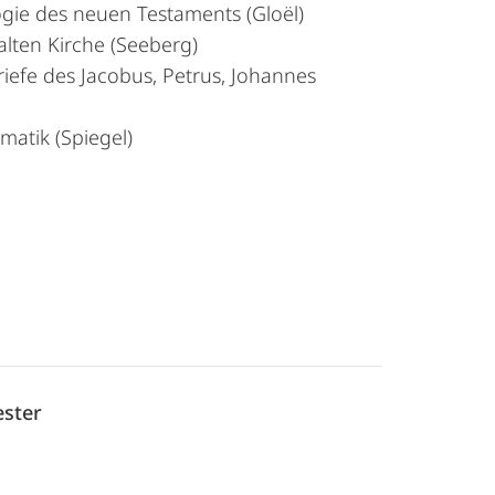
ogie des neuen Testaments (Gloël)
alten Kirche (Seeberg)
riefe des Jacobus, Petrus, Johannes
atik (Spiegel)
ster