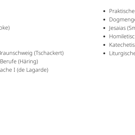
Praktische
Dogmenges
oke)
Jesaias (S
Homiletisc
Katechetis
Braunschweig (Tschackert)
Liturgisch
 Berufe (Häring)
ache I (de Lagarde)