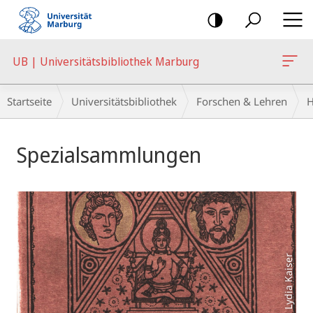
Mobile-
Navigation
UB | Universitätsbibliothek Marburg
Breadcrumb-
Startseite
Universitätsbibliothek
Forschen & Lehren
H
Navigation
Hauptinhalt
Spezialsammlungen
Foto: Lydia Kaiser