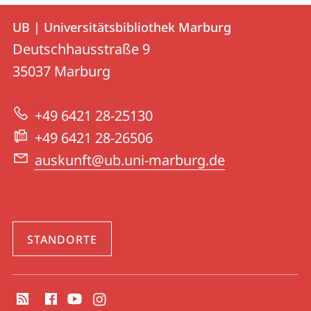
Kontakt
Kontaktinformationen
UB | Universitätsbibliothek Marburg
UB
und
Deutschhausstraße 9
|
Informationen
35037
Marburg
Universitätsbibliothek
zur
Marburg
+49 6421 28-25130
Website
+49 6421 28-26506
auskunft@ub.uni-marburg.de
STANDORTE
Social
Media