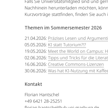
Falls Sie Universitätsmitglied sind und g
Nachhinein herunterladen möchten, kön
Kurzvorträge stattfinden, finden Sie auch 
Themen im Sommersemester 2026
21.04.2026:
Präzises Lesen und Argumenti
05.05.2026:
KI statt Tutorium?!?
19.05.2026:
Meet the World on Campus: How
02.06.2026:
Tipps und Tricks für die Liter
16.06.2026:
Creative Commons-Lizenzen
30.06.2026:
Was hat KI-Nutzung mit Kaffe
Kontakt
Florian Hantschel
+49 6421 28-25251
florian.hantschel@ub.uni-marburg.de