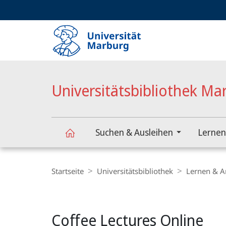
Service-
HIGH-CONTRAST VERSION
SUCHE UND SUCHERGEBNIS
Navigation
Haupt-
Navigation
Universitätsbibliothek Ma
Suchen & Ausleihen
Lernen
Universitätsbibliothek
Breadcrumb-
Navigation
Startseite
Universitätsbibliothek
Lernen & A
Marburg
Hauptinhalt
Coffee Lectures Online