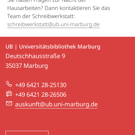
Hausarbeiten? Dann kontaktieren Sie das
Team der Schreibwerkstatt:
schreibwerkstatt@ub.uni-marburg.de
Kontakt
Kontaktinformationen
UB | Universitätsbibliothek Marburg
UB
und
Deutschhausstraße 9
|
Informationen
35037
Marburg
Universitätsbibliothek
zur
Marburg
+49 6421 28-25130
Website
+49 6421 28-26506
auskunft@ub.uni-marburg.de