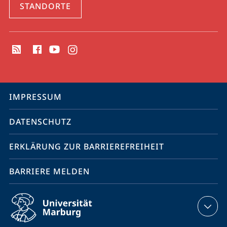
STANDORTE
Social
Media
Kontakte
Service-
IMPRESSUM
Navigation
DATENSCHUTZ
ERKLÄRUNG ZUR BARRIEREFREIHEIT
BARRIERE MELDEN