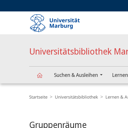
Service-
HIGH-CONTRAST VERSION
SUCHE UND SUCHERGEBNIS
Navigation
Haupt-
Navigation
Universitätsbibliothek Ma
Suchen & Ausleihen
Lernen
Universitätsbibliothek
Breadcrumb-
Navigation
Startseite
Universitätsbibliothek
Lernen & A
Marburg
Hauptinhalt
Gruppenräume