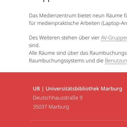
Das Medienzentrum bietet neun Räume für
für medienpraktische Arbeiten (Laptop-An
Des Weiteren stehen über vier
AV-Grupp
sind.
Alle Räume sind über das Raumbuchungss
Raumbuchungssystems und die
Benutzun
Kontakt
Kontaktinformationen
und
UB | Universitätsbibliothek Marburg
UB
Deutschhausstraße 9
Informationen
|
35037
Marburg
zur
Universitätsbibliothek
Marburg
Website
Social