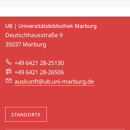
Kontakt
Kontaktinformationen
UB | Universitätsbibliothek Marburg
UB
und
Deutschhausstraße 9
|
Informationen
35037
Marburg
Universitätsbibliothek
zur
Marburg
+49 6421 28-25130
Website
+49 6421 28-26506
auskunft@ub.uni-marburg.de
STANDORTE