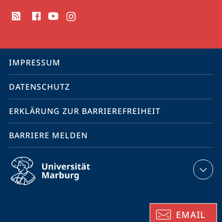
Social
Media
Kontakte
Service-
IMPRESSUM
Navigation
DATENSCHUTZ
ERKLÄRUNG ZUR BARRIEREFREIHEIT
BARRIERE MELDEN
EMAIL