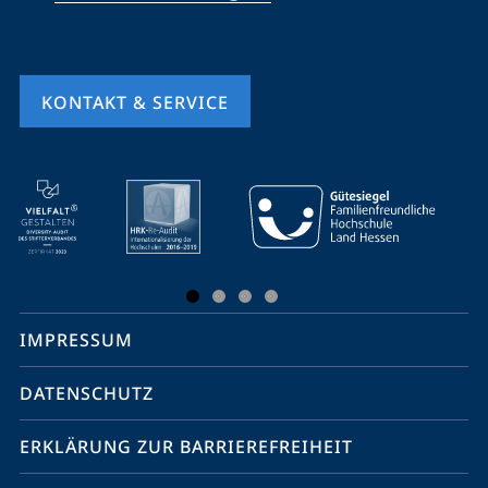
KONTAKT & SERVICE
Mobile-
Service-
Navigation
und
Social
IMPRESSUM
Media
Kontakte
DATENSCHUTZ
ERKLÄRUNG ZUR BARRIEREFREIHEIT