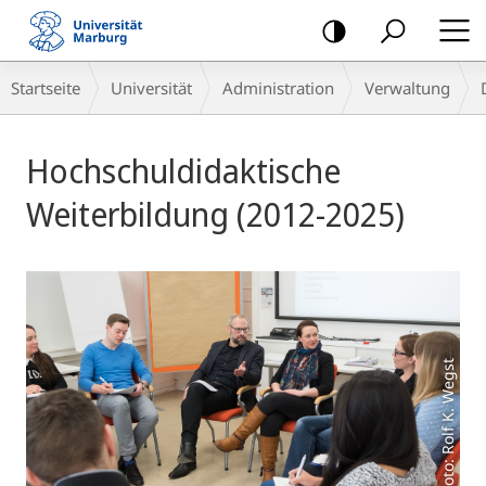
Mobile-
Navigation
Breadcrumb-
Startseite
Universität
Administration
Verwaltung
Navigation
Hauptinhalt
Hochschuldidaktische
Weiterbildung (2012-2025)
Foto: Rolf K. Wegst