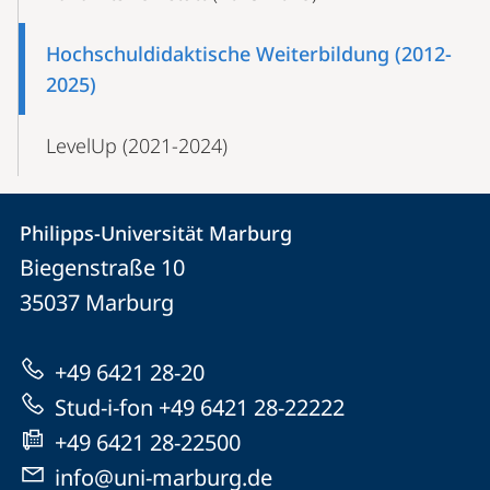
Hochschuldidaktische Weiterbildung (2012-
2025)
LevelUp (2021-2024)
Kontakt
Kontaktinformationen
Philipps-Universität Marburg
Philipps-
und
Biegenstraße 10
Universität
Informationen
35037
Marburg
Marburg
zur
+49 6421 28-20
Website
Stud-i-fon +49 6421 28-22222
+49 6421 28-22500
info@uni-marburg.de