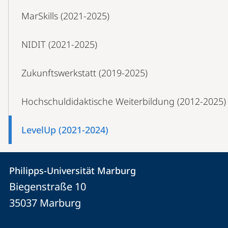
MarSkills (2021-2025)
NIDIT (2021-2025)
Zukunfts­werkstatt (2019-2025)
Hochschuldidaktische Weiterbildung (2012-2025)
LevelUp (2021-2024)
Kontakt
Kontaktinformationen
Philipps-Universität Marburg
Philipps-
und
Biegenstraße 10
Universität
Informationen
35037
Marburg
Marburg
zur