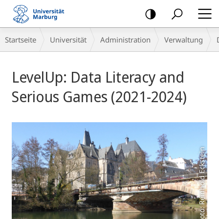
Mobile-
Navigation
Breadcrumb-
Startseite
Universität
Administration
Verwaltung
Navigation
Hauptinhalt
LevelUp: Data Literacy and
Serious Games (2021-2024)
Foto: Reinhold Eckstein