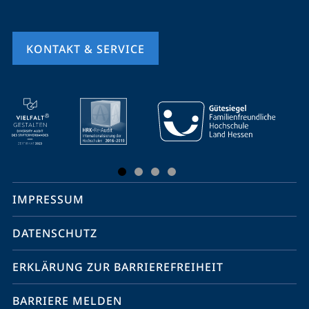
KONTAKT & SERVICE
Mobile-
Service-
Navigation
und
Social
IMPRESSUM
Media
Kontakte
DATENSCHUTZ
ERKLÄRUNG ZUR BARRIEREFREIHEIT
BARRIERE MELDEN