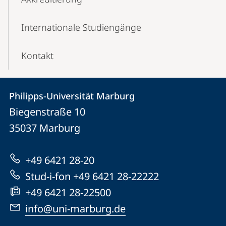
Internationale Studiengänge
Kontakt
Kontakt
Kontaktinformationen
Philipps-Universität Marburg
Philipps-
und
Biegenstraße 10
Universität
Informationen
35037
Marburg
Marburg
zur
+49 6421 28-20
Website
Stud-i-fon +49 6421 28-22222
+49 6421 28-22500
info@uni-marburg.de